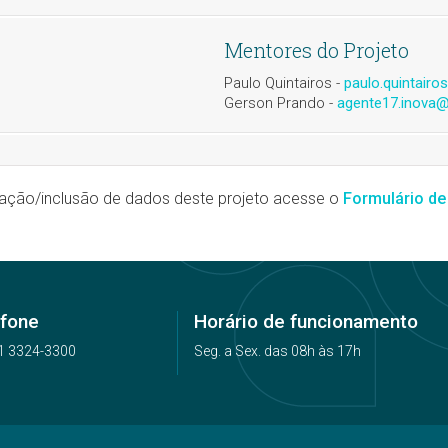
Mentores do Projeto
Paulo Quintairos -
paulo.quintairo
Gerson Prando -
agente17.inova@
zação/inclusão de dados deste projeto acesse o
Formulário de
efone
Horário de funcionamento
1 3324-3300
Seg. a Sex. das 08h às 17h