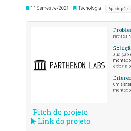
1º Semestre/2021
Tecnologia
Aporte públi
Probl
retrabal
Soluçã
audição 
montador
exibir a
Difere
um siste
montado
Pitch do projeto
Link do projeto