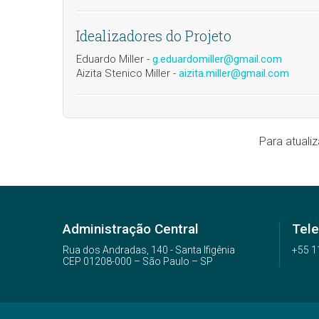
Idealizadores do Projeto
Eduardo Miller -
g.eduardomiller@gmail.com
Aizita Stenico Miller -
aizita.miller@gmail.com
Para atuali
Administração Central
Tel
Rua dos Andradas, 140 - Santa Ifigênia
+55 1
CEP 01208-000 – São Paulo – SP