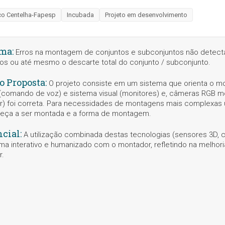
co Centelha-Fapesp
Incubada
Projeto em desenvolvimento
ema:
Erros na montagem de conjuntos e subconjuntos não detec
hos ou até mesmo o descarte total do conjunto / subconjunto.
o Proposta:
O projeto consiste em um sistema que orienta o mo
(comando de voz) e sistema visual (monitores) e, câmeras RGB 
) foi correta. Para necessidades de montagens mais complexas u
 peça a ser montada e a forma de montagem.
ncial:
A utilização combinada destas tecnologias (sensores 3D,
ma interativo e humanizado com o montador, refletindo na melhor
r.