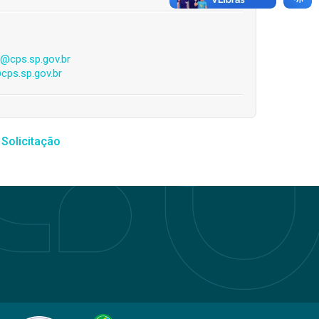
s@cps.sp.gov.br
cps.sp.gov.br
 Solicitação